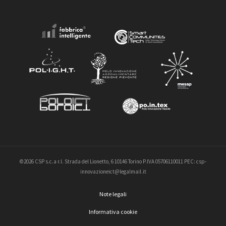
©2026 CSP s.c.a r.l. Strada del Lionetto, 6 10146 Torino P.IVA 05706110011 PEC: csp-
innovazioneict@legalmail.it
Note legali
Informativa cookie