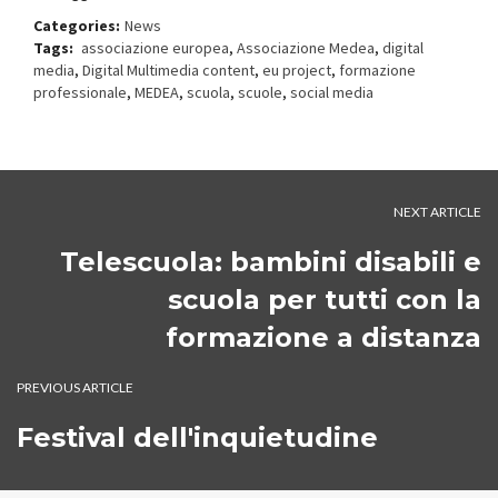
Categories:
News
Tags:
associazione europea
,
Associazione Medea
,
digital
media
,
Digital Multimedia content
,
eu project
,
formazione
professionale
,
MEDEA
,
scuola
,
scuole
,
social media
NEXT ARTICLE
Telescuola: bambini disabili e
scuola per tutti con la
formazione a distanza
PREVIOUS ARTICLE
Festival dell'inquietudine