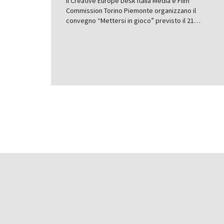
Il Creative Europe Desk Italia Media e Film
Commission Torino Piemonte organizzano il
convegno “Mettersi in gioco” previsto il 21…