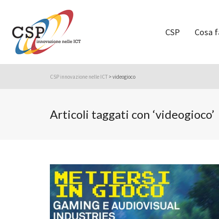
CSP
Cosa 
CSP innovazione nelle ICT
>
videogioco
Articoli taggati con ‘videogioco’