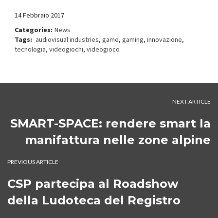
14 Febbraio 2017
Categories:
News
Tags:
audiovisual industries
,
game
,
gaming
,
innovazione
,
tecnologia
,
videogiochi
,
videogioco
NEXT ARTICLE
SMART-SPACE: rendere smart la
manifattura nelle zone alpine
PREVIOUS ARTICLE
CSP partecipa al Roadshow
della Ludoteca del Registro