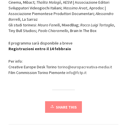
Cinema, Mibact;
Thalita Malagò
, AESVI | Associazione Editori
Sviluppatori Videogiochi Italiani;
Massimo Arvat
, Aprodoc |
Associazione Piemontese Produttori Documentari;
Alessandro
Borrelli
, La Sarraz
Gli studi torinesi:
Mauro Fanelli
, MixedBag;
Rocco Luigi Tartaglia
,
Tiny Bull Studios;
Paolo Chiaramello
, Brain In The Box
Il programma sarà disponibile a breve
Registrazioni entro il 14 febbraio
Per info:
Creative Europe Desk Torino
torino@europacreativa-media.it
Film Commission Torino Piemonte
info@fctp.it
SHARE THIS