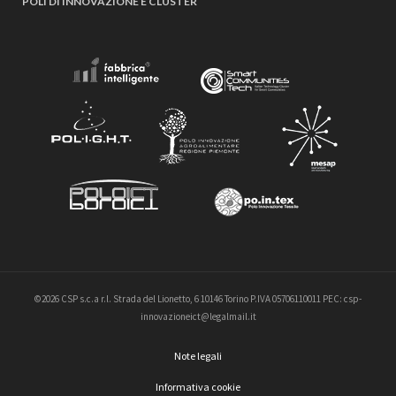
POLI DI INNOVAZIONE E CLUSTER
©2026 CSP s.c.a r.l. Strada del Lionetto, 6 10146 Torino P.IVA 05706110011 PEC: csp-
innovazioneict@legalmail.it
Note legali
Informativa cookie