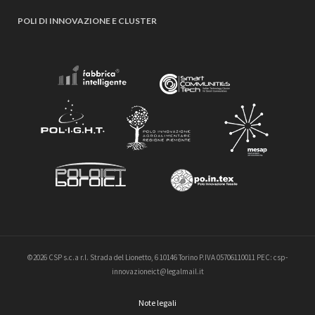
POLI DI INNOVAZIONE E CLUSTER
©2026 CSP s.c.a r.l. Strada del Lionetto, 6 10146 Torino P.IVA 05706110011 PEC: csp-
innovazioneict@legalmail.it
Note legali