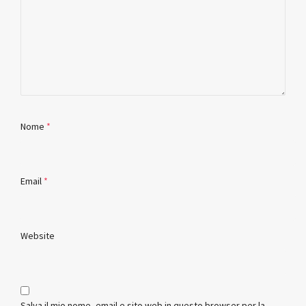
Nome
*
Email
*
Website
Salva il mio nome, email e sito web in questo browser per la