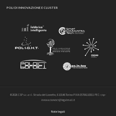
POLI DI INNOVAZIONE E CLUSTER
©2026 CSP s.c.a r.l. Strada del Lionetto, 6 10146 Torino P.IVA 05706110011 PEC: csp-
innovazioneict@legalmail.it
Note legali