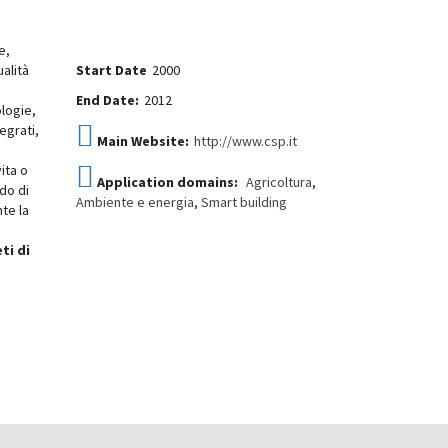
e,
lità
Start Date
2000
End Date:
2012
ologie,
egrati,
Main Website:
http://www.csp.it
ita o
Application domains:
Agricoltura
,
ado di
Ambiente e energia
,
Smart building
te la
eti di