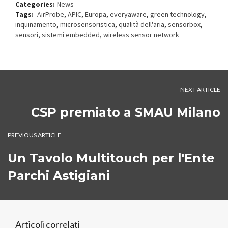
Categories:
News
Tags:
AirProbe
,
APIC
,
Europa
,
everyaware
,
green technology
,
inquinamento
,
microsensoristica
,
qualità dell'aria
,
sensorbox
,
sensori
,
sistemi embedded
,
wireless sensor network
NEXT ARTICLE
CSP premiato a SMAU Milano
PREVIOUS ARTICLE
Un Tavolo Multitouch per l'Ente
Parchi Astigiani
Articoli correlati