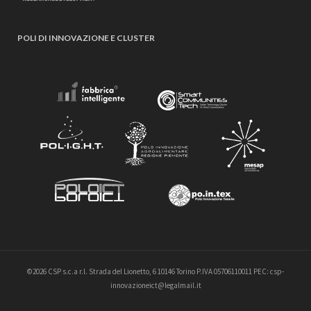
POLI DI INNOVAZIONE E CLUSTER
©2026 CSP s.c.a r.l. Strada del Lionetto, 6 10146 Torino P.IVA 05706110011 PEC: csp-
innovazioneict@legalmail.it