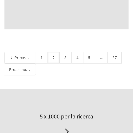
Precedente
1
2
3
4
5
...
87
Prossimo
5 x 1000 per la ricerca