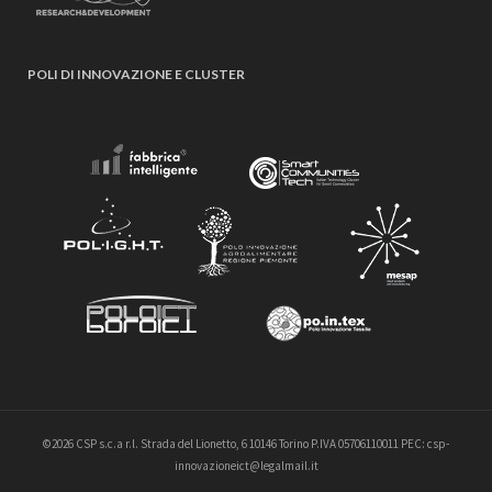
POLI DI INNOVAZIONE E CLUSTER
©2026 CSP s.c.a r.l. Strada del Lionetto, 6 10146 Torino P.IVA 05706110011 PEC: csp-
innovazioneict@legalmail.it