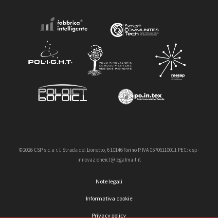
©2026 CSP s.c.a r.l. Strada del Lionetto, 6 10146 Torino P.IVA 05706110011 PEC: csp-
innovazioneict@legalmail.it
Note legali
Informativa cookie
Privacy policy