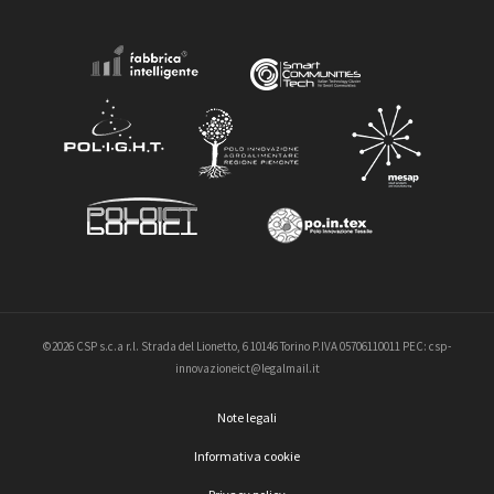
©2026 CSP s.c.a r.l. Strada del Lionetto, 6 10146 Torino P.IVA 05706110011 PEC: csp-
innovazioneict@legalmail.it
Note legali
Informativa cookie