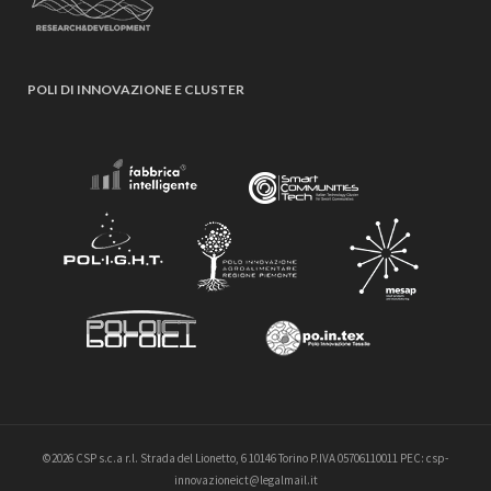
POLI DI INNOVAZIONE E CLUSTER
©2026 CSP s.c.a r.l. Strada del Lionetto, 6 10146 Torino P.IVA 05706110011 PEC: csp-
innovazioneict@legalmail.it