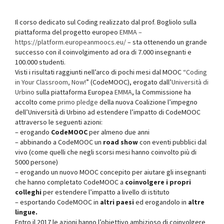
Il corso dedicato sul Coding realizzato dal prof. Bogliolo sulla
piattaforma del progetto europeo
EMMA –
https://platform.europeanmoocs.eu/
– sta ottenendo un grande
successo con il coinvolgimento ad ora di 7.000 insegnanti e
100.000 studenti.
Visti i risultati raggiunti nell’arco di pochi mesi dal MOOC “
Coding
in Your Classroom, Now!
” (CodeMOOC), erogato dall’
Università di
Urbino
sulla piattaforma Europea
EMMA
, la Commissione ha
accolto come
primo pledge
della nuova Coalizione l’impegno
dell’Università di Urbino ad estendere l’impatto di CodeMOOC
attraverso le seguenti azioni:
– erogando
CodeMOOC
per almeno due anni
– abbinando a CodeMOOC un
road show
con eventi pubblici dal
vivo (come quelli che negli scorsi mesi hanno coinvolto più di
5000 persone)
– erogando un nuovo MOOC concepito per aiutare gli insegnanti
che hanno completato CodeMOOC a
coinvolgere i propri
colleghi
per estendere l’impatto a livello di istituto
– esportando CodeMOOC in
altri paesi
ed erogandolo in
altre
lingue.
Entro il 2017 le azioni hanno l’obiettivo ambizioso di coinvolgere