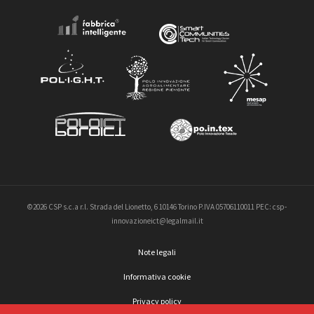
©2026 CSP s.c.a r.l. Strada del Lionetto, 6 10146 Torino P.IVA 05706110011 PEC: csp-
innovazioneict@legalmail.it
Note legali
Informativa cookie
Privacy policy