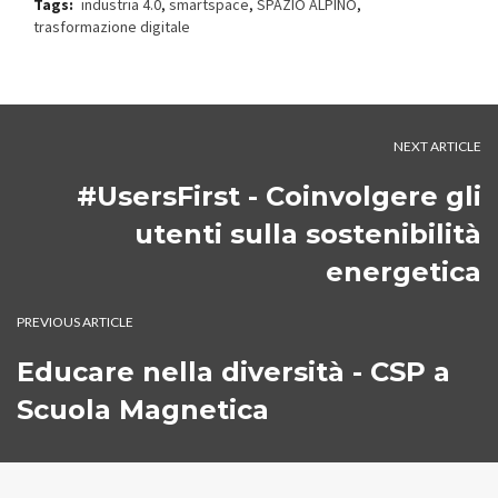
Tags:
industria 4.0
,
smartspace
,
SPAZIO ALPINO
,
trasformazione digitale
NEXT ARTICLE
#UsersFirst - Coinvolgere gli
utenti sulla sostenibilità
energetica
PREVIOUS ARTICLE
Educare nella diversità - CSP a
Scuola Magnetica