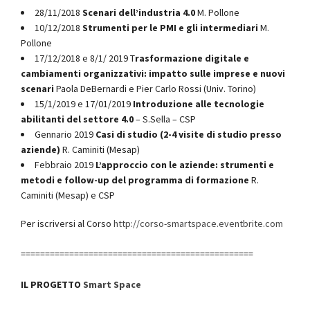
28/11/2018
Scenari dell’industria 4.0
M. Pollone
10/12/2018
Strumenti
per le PMI e gli intermediari
M.
Pollone
17/12/2018 e 8/1/ 2019 T
rasformazione digitale e
cambiamenti organizzativi: impatto sulle imprese e nuovi
scenari
Paola DeBernardi e Pier Carlo Rossi (Univ. Torino)
15/1/2019 e 17/01/2019
Introduzione alle tecnologie
abilitanti del settore 4.0
– S.Sella – CSP
Gennario 2019
Casi di studio (2-4 visite di studio presso
aziende)
R. Caminiti (Mesap)
Febbraio 2019
L’approccio con le aziende: strumenti e
metodi e follow-up del programma di formazione
R.
Caminiti (Mesap) e CSP
Per iscriversi al Corso
http://corso-smartspace.eventbrite.com
================================================
IL PROGETTO
Smart Space