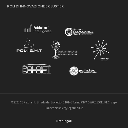
POLI DI INNOVAZIONE E CLUSTER
©2026 CSP s.c.a r.l. Strada del Lionetto, 6 10146 Torino P.IVA 05706110011 PEC: csp-
innovazioneict@legalmail.it
Note legali