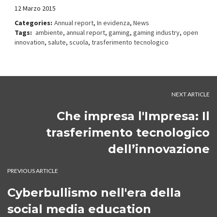
12 Marzo 2015
Categories:
Annual report
,
In evidenza
,
News
Tags:
ambiente
,
annual report
,
gaming
,
gaming industry
,
open
innovation
,
salute
,
scuola
,
trasferimento tecnologico
NEXT ARTICLE
Che impresa l'Impresa: Il
trasferimento tecnologico
dell’innovazione
PREVIOUS ARTICLE
Cyberbullismo nell'era della
social media education