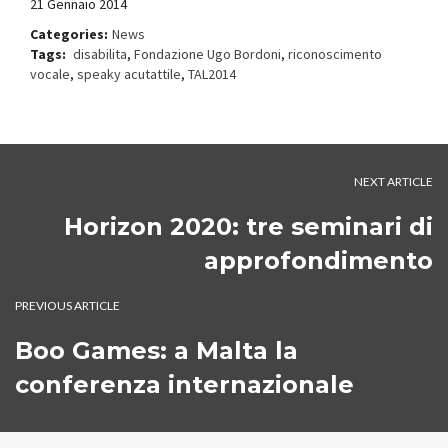
21 Gennaio 2014
Categories:
News
Tags:
disabilita
,
Fondazione Ugo Bordoni
,
riconoscimento
vocale
,
speaky acutattile
,
TAL2014
NEXT ARTICLE
Horizon 2020: tre seminari di
approfondimento
PREVIOUS ARTICLE
Boo Games: a Malta la
conferenza internazionale