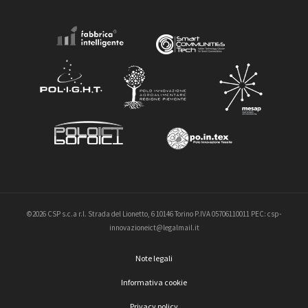
©2026 CSP s.c.a r.l. Strada del Lionetto, 6 10146 Torino P.IVA 05706110011 PEC: csp-
innovazioneict@legalmail.it
Note legali
Informativa cookie
Privacy policy