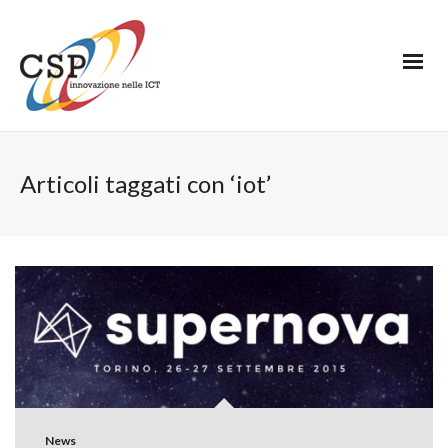
Articoli taggati con ‘iot’
News