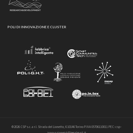
POLI DI INNOVAZIONE E CLUSTER
©2026 CSP s.c.a r.l. Strada del Lionetto, 6 10146 Torino P.IVA 05706110011 PEC: csp-
innovazioneict@legalmail.it