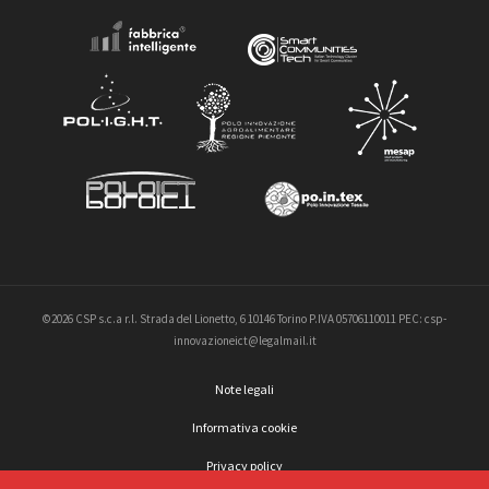
©2026 CSP s.c.a r.l. Strada del Lionetto, 6 10146 Torino P.IVA 05706110011 PEC: csp-
innovazioneict@legalmail.it
Note legali
Informativa cookie
Privacy policy