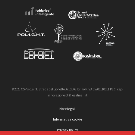
©2026 CSP s.c.a r.l. Strada del Lionetto, 6 10146 Torino P.IVA 05706110011 PEC: csp-
innovazioneict@legalmail.it
Note legali
Informativa cookie
Privacy policy