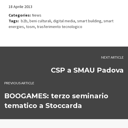
18 Aprile 2013
Categories:
News
Tags:
b2b
,
beni culturali
,
digital media
,
smart building
,
smart
energies
,
tosm
,
trasferimento tecnologico
NEXT ARTICLE
CSP a SMAU Padova
PREVIOUS ARTICLE
BOOGAMES: terzo seminario
tematico a Stoccarda