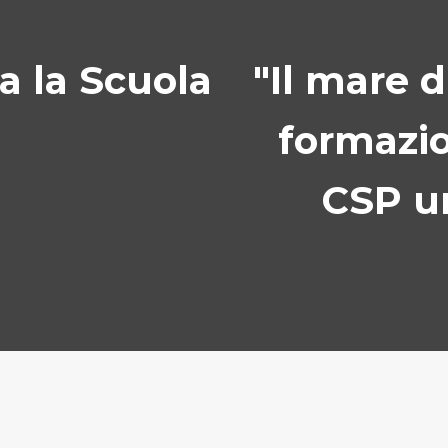
ra la Scuola
"Il mare d
formazio
CSP un