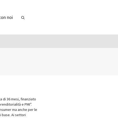
con noi
 di 36 mesi, finanziato
enditorialità e PMI”.
consumer ma anche per le
i base. Ai settori