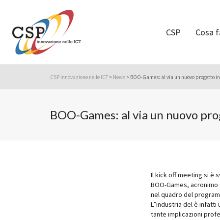
CSP
Cosa 
CSP innovazione nelle ICT
>
News
>
BOO-Games: al via un nuovo progetto in
BOO-Games: al via un nuovo prog
Il kick off meeting si è
BOO-Games, acronimo di
nel quadro del programm
L”industria del è infat
tante implicazioni profe