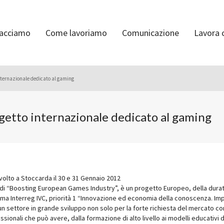
facciamo
Come lavoriamo
Comunicazione
Lavora 
ternazionale dedicato al gaming
etto internazionale dedicato al gaming
 svolto a Stoccarda il 30 e 31 Gennaio 2012
 “Boosting European Games Industry”, è un progetto Europeo, della durata
a Interreg IVC, priorità 1 “Innovazione ed economia della conoscenza. Impr
ti un settore in grande sviluppo non solo per la forte richiesta del mercato 
ssionali che può avere, dalla formazione di alto livello ai modelli educativi d