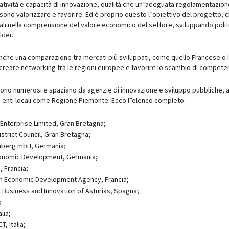
reatività e capacità di innovazione, qualità che un”adeguata regolamentazio
ssono valorizzare e favorire. Ed è proprio questo l”obiettivo del progetto, 
ali nella comprensione del valore economico del settore, sviluppando polit
lder.
e una comparazione tra mercati più sviluppati, come quello Francese o I
creare networking tra le regioni europee e favorire lo scambio di compete
sono numerosi e spaziano da agenzie di innovazione e sviluppo pubbliche, a
 a enti locali come Regione Piemonte. Ecco l”elenco completo:
 Enterprise Limited, Gran Bretagna;
strict Council, Gran Bretagna;
berg mbH, Germania;
conomic Development, Germania;
, Francia;
on Economic Development Agency, Francia;
 Business and Innovation of Asturias, Spagna;
;
lia;
T, Italia;