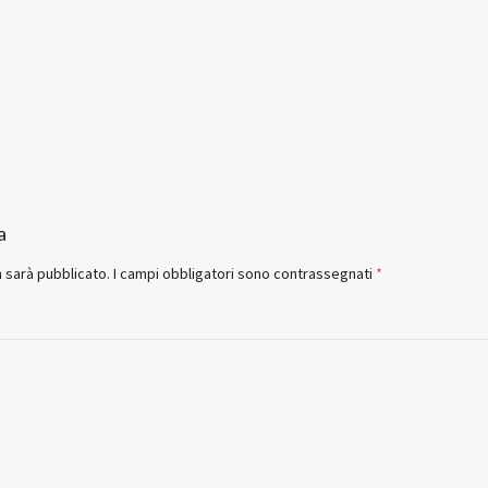
a
n sarà pubblicato.
I campi obbligatori sono contrassegnati
*