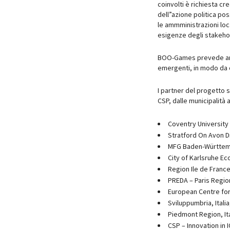
coinvolti è richiesta c
dell”azione politica po
le ammministrazioni loc
esigenze degli stakeho
BOO-Games prevede anch
emergenti, in modo da 
I partner del progetto 
CSP, dalle municipalità
Coventry University
Stratford On Avon Di
MFG Baden-Württem
City of Karlsruhe E
Region Ile de France
PREDA – Paris Regi
European Centre for
Sviluppumbria, Italia
Piedmont Region, Ita
CSP – Innovation in IC