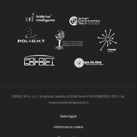
©2026 CSP s.c.a r.l. Strada del Lionetto, 6 10146 Torino P.IVA 05706110011 PEC: csp-
innovazioneict@legalmail.it
Note legali
Informativa cookie