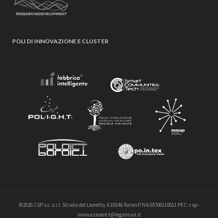
POLI DI INNOVAZIONE E CLUSTER
©2026 CSP s.c.a r.l. Strada del Lionetto, 6 10146 Torino P.IVA 05706110011 PEC: csp-
innovazioneict@legalmail.it