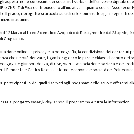
agli aspetti meno conosciuti dei social networks e dell’universo digitale q
P e CNR IIT di Pisa contribuiscono all’inizativa in quanto soci di Assosecurity
 e II grado, il progetto si articola su cicli di lezioni rivolte agli insegnanti
inizio in autunno.
tti il 12 Marzo al Liceo Scientifico Avogadro di Biella, mentre dal 23 aprile, è p
 di Grugliasco.
utazione online, la privacy e la pornografia, la condivisione dei contenuti per
enza che ne può derivare, il gambling; ecco le parole chiave al centro dei s
pedagogia e giurisprudenza, di CSP, ANPE – Associazione Nazionale dei Pedago
r il Piemonte e Centro Nexa su internet economia e società del Politecnico 
20 partecipanti 15 dei quali riservati agli insegnanti delle scuole afferenti al
icate al progetto
safetykids@school
il programma e tutte le informazioni.