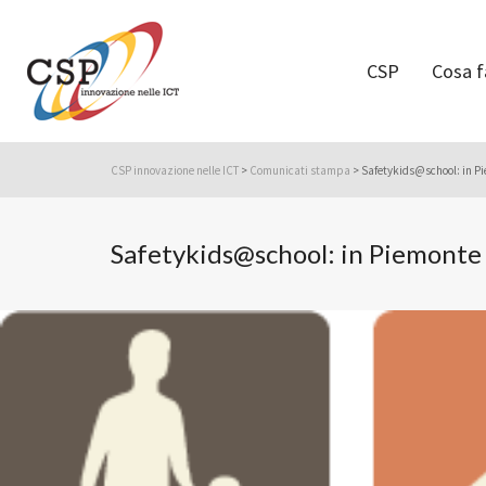
CSP
Cosa 
CSP innovazione nelle ICT
>
Comunicati stampa
>
Safetykids@school: in Pie
Safetykids@school: in Piemonte e