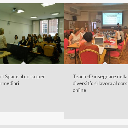
t Space: il corso per
Teach -D insegnare nella
ermediari
diversità: si lavora al cor
online