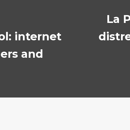
La P
l: internet
distr
hers and