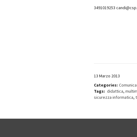
3491019253 candi@csp.
13 Marzo 2013
Categories:
Comunica
Tags:
didattica
,
multi
sicurezza informatica
,