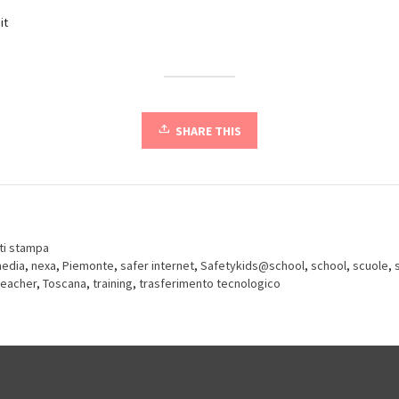
it
SHARE THIS
ti stampa
media
,
nexa
,
Piemonte
,
safer internet
,
Safetykids@school
,
school
,
scuole
,
teacher
,
Toscana
,
training
,
trasferimento tecnologico