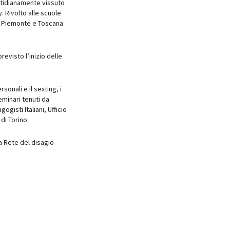
uotidianamente vissuto
. Rivolto alle scuole
 del Piemonte e Toscana
revisto l’inizio delle
sonali e il sexting, i
eminari tenuti da
gisti Italiani, Ufficio
di Torino.
la Rete del disagio