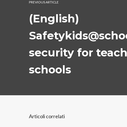
PREVIOUS ARTICLE
(English)
Safetykids@schoo
security for teac
schools
Articoli correlati