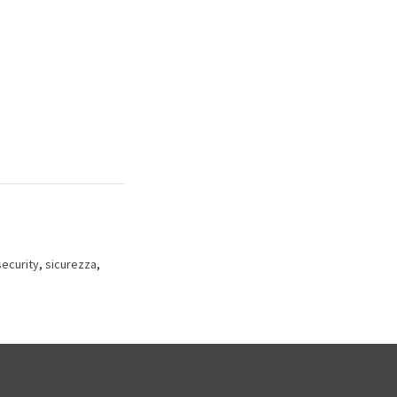
security
,
sicurezza
,